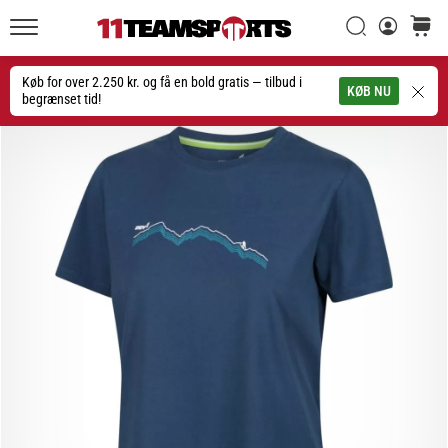
Søg
kurv
11teamsports.dk
20. 1. 2026
•
Køb for over 2.250 kr. og få en bold gratis — tilbud i
Søg
KØB NU
4 min. Læsning
begrænset tid!
Nike
Tiempo
Maestro
fodboldstøvler
–
Skabt
til
touch.
Bygget
til
angreb
Nike
Tiempo
Maestro