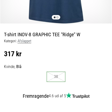
fodboldstøvler
–
kontrol
og
touch
|
T-shirt INOV-8 GRAPHIC TEE "Ridge" W
11teamsports
Kategori:
Afslappet
1. 7. 2025
317 kr
•
1 min. Læsning
Kvinde,
Blå
Play
for
38
More
Victories
Fremragende
4.6 ud af 5
Gør
dig
klar