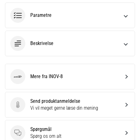
til
kvindernes
EM
Parametre
2025
med
officielle
trøjer
Beskrivelse
og
støvler
fra
Nike,
adidas
Mere fra INOV-8
INOV-8
og
PUMA.
Vær
Send produktanmeldelse
en
Send produktanmeldelse
Vi vil meget gerne læse din mening
del
af
hver
Spørgsmål
kamp,
Spørgsmål
Spørg os om alt
…