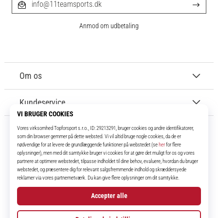
info@11teamsports.dk
Anmod om udbetaling
Om os
Kundeservice
11teamsports.dk
I over 16 år har vi været dine holdkammerater og bringer dig de bedste og
nyeste fodboldprodukter.
Instagram