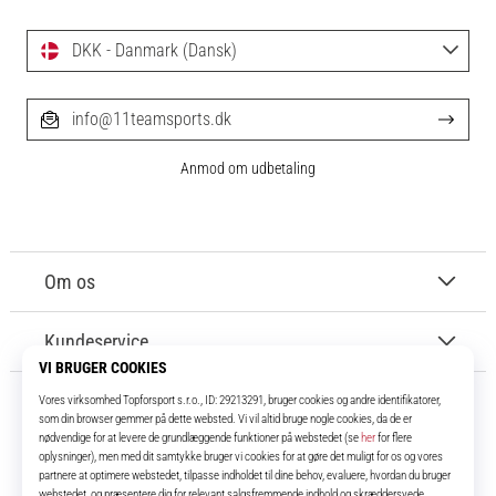
DKK - Danmark (Dansk)
info@11teamsports.dk
Anmod om udbetaling
Om os
Kundeservice
11teamsports.dk
I over 16 år har vi været dine holdkammerater og bringer dig de bedste og