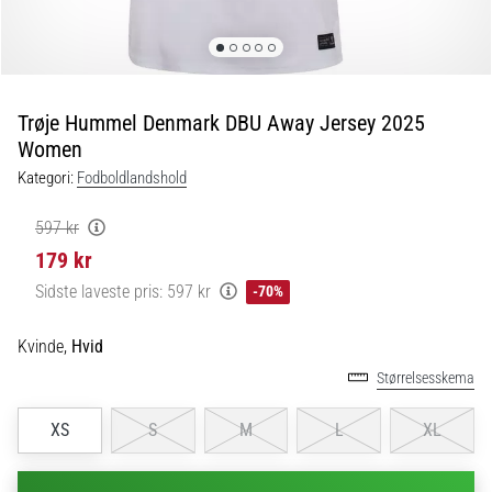
fodboldstøvler
–
kontrol
og
touch
Trøje Hummel Denmark DBU Away Jersey 2025
|
Women
11teamsports
Kategori:
Fodboldlandshold
1. 7. 2025
597 kr
•
179 kr
1 min. Læsning
Sidste laveste pris:
597 kr
-70%
Play
for
Kvinde,
Hvid
More
Størrelsesskema
Victories
Gør
XS
S
M
L
XL
dig
klar