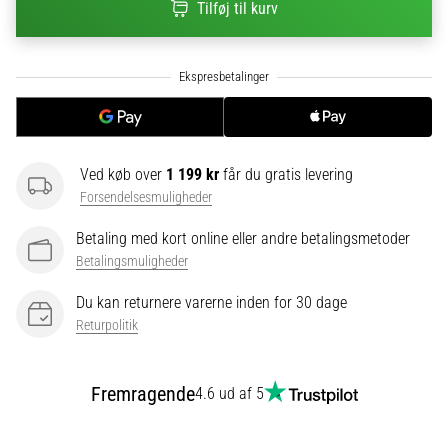
til
Tilføj til kurv
kvindernes
EM
2025
med
officielle
trøjer
og
Ved køb over
1 199 kr
får du gratis levering
støvler
Forsendelsesmuligheder
fra
Nike,
Betaling med kort online eller andre betalingsmetoder
adidas
Betalingsmuligheder
og
PUMA.
Du kan returnere varerne inden for 30 dage
Vær
Returpolitik
en
del
af
Fremragende
4.6 ud af 5
hver
kamp,
…