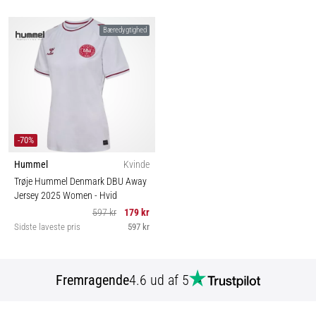
Bæredygtighed
-70%
Hummel
Kvinde
Trøje Hummel Denmark DBU Away
Jersey 2025 Women
- Hvid
597 kr
179 kr
Sidste laveste pris
597 kr
Fremragende
4.6 ud af 5