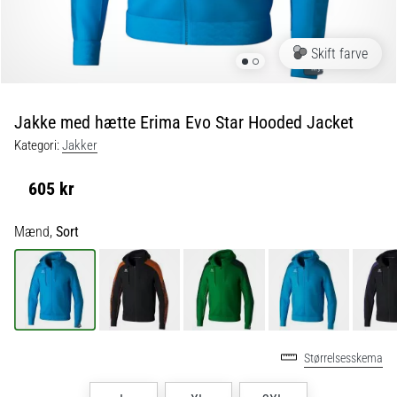
fodboldstøvler
–
kontrol
Skift farve
og
touch
|
Jakke med hætte Erima Evo Star Hooded Jacket
11teamsports
Kategori:
Jakker
1. 7. 2025
605 kr
•
1 min. Læsning
Mænd,
Sort
Play
for
More
Victories
Gør
Størrelsesskema
dig
klar