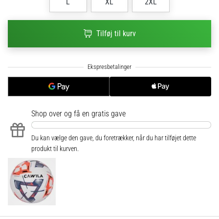
til
L
XL
2XL
kvindernes
EM
Tilføj til kurv
2025
med
officielle
trøjer
og
støvler
fra
Nike,
Shop over
og få en gratis gave
adidas
og
Du kan vælge den gave, du foretrækker, når du har tilføjet dette
PUMA.
produkt til kurven.
Vær
en
del
af
hver
kamp,
…