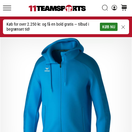
Søg
kurv
11teamsports.dk
20. 1. 2026
•
Køb for over 2.250 kr. og få en bold gratis — tilbud i
Søg
KØB NU
4 min. Læsning
begrænset tid!
Nike
Tiempo
Maestro
fodboldstøvler
–
Skabt
til
touch.
Bygget
til
angreb
Nike
Tiempo
Maestro