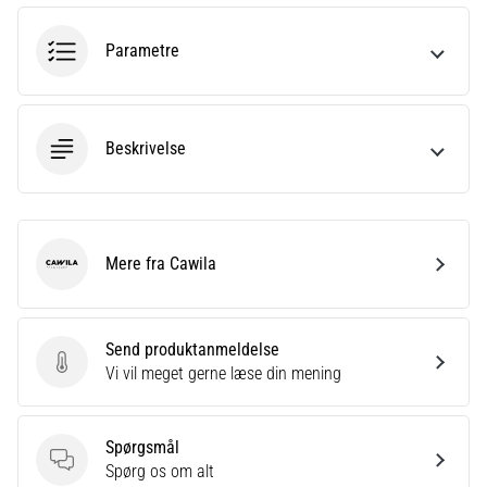
til
kvindernes
EM
Parametre
2025
med
officielle
trøjer
Beskrivelse
og
støvler
fra
Nike,
Mere fra Cawila
adidas
Cawila
og
PUMA.
Vær
Send produktanmeldelse
en
Send produktanmeldelse
Vi vil meget gerne læse din mening
del
af
hver
Spørgsmål
kamp,
Spørgsmål
Spørg os om alt
…