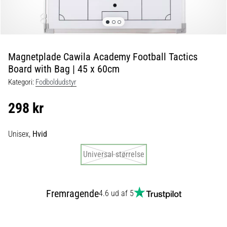
fodboldstøvler
–
kontrol
og
touch
Magnetplade Cawila Academy Football Tactics
|
Board with Bag | 45 x 60cm
11teamsports
Kategori:
Fodboldudstyr
1. 7. 2025
298 kr
•
1 min. Læsning
Unisex,
Hvid
Play
for
Universal størrelse
More
Victories
Fremragende
4.6 ud af 5
Gør
dig
klar