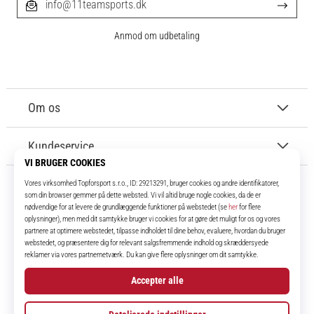
info@11teamsports.dk
Anmod om udbetaling
Om os
Kundeservice
11teamsports.dk
I over 16 år har vi været dine holdkammerater og bringer dig de bedste og
nyeste fodboldprodukter.
Instagram