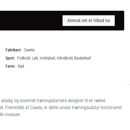
Anmod om et tilbud nu
Fabrikant:
Cawila
Sport:
Fodbold, Løb, Volleyball, Håndbold, Basketball
Farve:
Rød
lsidig og essentiel træningsbarriere designet til en række
ll. Fremstillet af Cawila, er dette unisex træningsudstyr konstrueret
le niveauer.