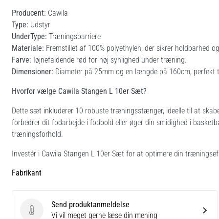
Producent:
Cawila
Type:
Udstyr
UnderType:
Træningsbarriere
Materiale:
Fremstillet af 100% polyethylen, der sikrer holdbarhed og f
Farve:
Iøjnefaldende rød for høj synlighed under træning.
Dimensioner:
Diameter på 25mm og en længde på 160cm, perfekt til
Hvorfor vælge Cawila Stangen L 10er Sæt?
Dette sæt inkluderer 10 robuste træningsstænger, ideelle til at ska
forbedrer dit fodarbejde i fodbold eller øger din smidighed i basketb
træningsforhold.
Investér i Cawila Stangen L 10er Sæt for at optimere din træningseffe
Fabrikant
Send produktanmeldelse
Send produktanmeldelse
Vi vil meget gerne læse din mening