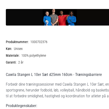
Produktnummer:
1000702376
Køn:
Unisex
Materiale:
100% polyethylene
Garanti:
2 år
Cawila Stangen L 10er Sæt d25mm 160cm - Træningsbarriere
Forbedr dine træningssessioner med Cawila Stangen L 10er Sæt, en a
sportsgrene, herunder fodbold, løb, volleyball, håndbold og basketba
til at forbedre smidighed, hastighed og koordination for atleter på al
Produktegenskaber: