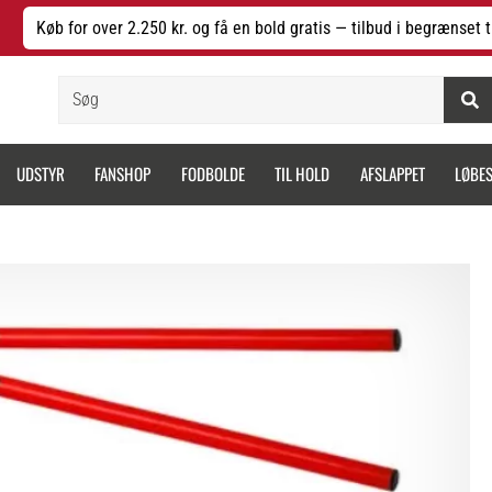
Køb for over 2.250 kr. og få en bold gratis — tilbud i begrænset t
Søg
UDSTYR
FANSHOP
FODBOLDE
TIL HOLD
AFSLAPPET
LØBE