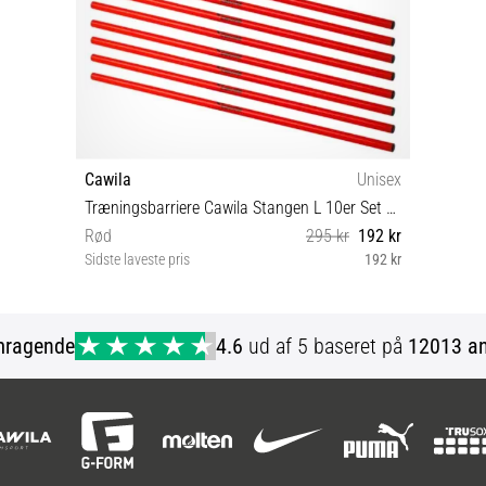
Cawila
Unisex
Træningsbarriere Cawila Stangen L 10er Set d25mm 160cm
Rød
295 kr
192 kr
Sidste laveste pris
192 kr
OS
mragende
4.6
ud af 5 baseret på
12013 an