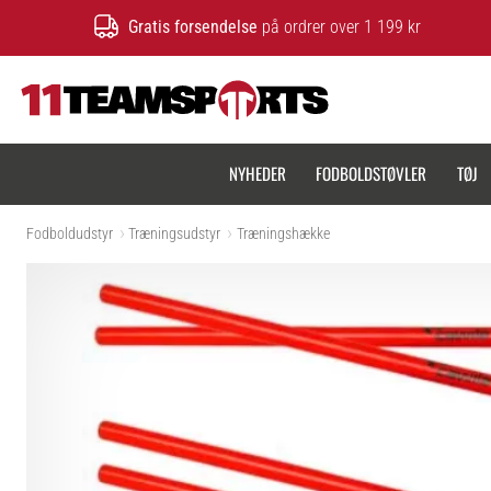
Gratis forsendelse
på ordrer over 1 199 kr
11teamsports.dk
NYHEDER
FODBOLDSTØVLER
TØJ
Fodboldudstyr
Træningsudstyr
Træningshække