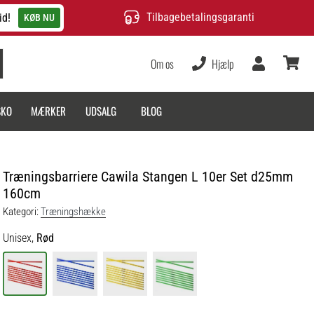
Tilbagebetalingsgaranti
id!
KØB NU
Om os
Hjælp
Bruger
kurv
SKO
MÆRKER
UDSALG
BLOG
Træningsbarriere Cawila Stangen L 10er Set d25mm
160cm
Kategori:
Træningshække
Unisex,
Rød