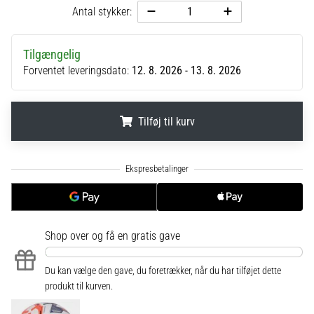
til
Antal stykker:
kvindernes
EM
2025
Tilgængelig
med
Forventet leveringsdato:
12. 8. 2026 - 13. 8. 2026
officielle
trøjer
og
Tilføj til kurv
støvler
fra
Nike,
.
.
.
adidas
og
PUMA.
Vær
en
Shop over
og få en gratis gave
del
af
Du kan vælge den gave, du foretrækker, når du har tilføjet dette
hver
produkt til kurven.
kamp,
…