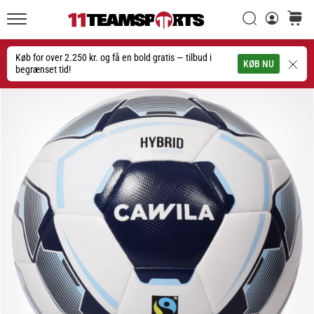
Søg
kurv
11teamsports.dk
20. 1. 2026
•
Køb for over 2.250 kr. og få en bold gratis — tilbud i
Søg
KØB NU
4 min. Læsning
begrænset tid!
Nike
Tiempo
Maestro
fodboldstøvler
–
Skabt
til
touch.
Bygget
til
angreb
Nike
Tiempo
Maestro