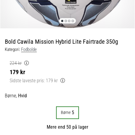
fodboldstøvler
–
kontrol
og
touch
|
Bold Cawila Mission Hybrid Lite Fairtrade 350g
11teamsports
Kategori:
Fodbolde
1. 7. 2025
224 kr
•
179 kr
1 min. Læsning
Sidste laveste pris:
179 kr
Play
for
Børne,
Hvid
More
Victories
5
Børne
Gør
dig
Mere end 50 på lager
klar