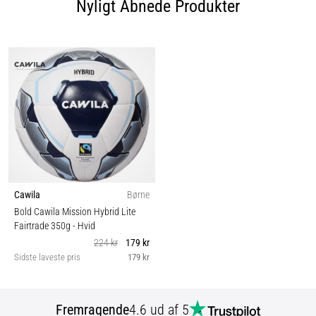
Nyligt Åbnede Produkter
Cawila
Børne
Bold Cawila Mission Hybrid Lite
Fairtrade 350g
- Hvid
224 kr
179 kr
Sidste laveste pris
179 kr
Fremragende
4.6 ud af 5