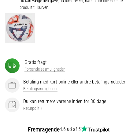
Du kan vælge den gave, du foretrækker, når du har tilføjet dette
produkt til kurven.
Vis
alle
artikler
Gratis fragt
Forsendelsesmuligheder
Betaling med kort online eller andre betalingsmetoder
Betalingsmuligheder
Du kan returnere varerne inden for 30 dage
Returpolitik
Fremragende
4.6 ud af 5