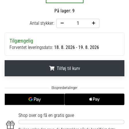
til
kvindernes
På lager: 9
EM
2025
Antal stykker:
med
officielle
trøjer
Tilgængelig
og
Forventet leveringsdato:
18. 8. 2026 - 19. 8. 2026
støvler
fra
Nike,
Tilføj til kurv
adidas
og
PUMA.
.
.
.
Vær
en
del
af
hver
Shop over
og få en gratis gave
kamp,
…