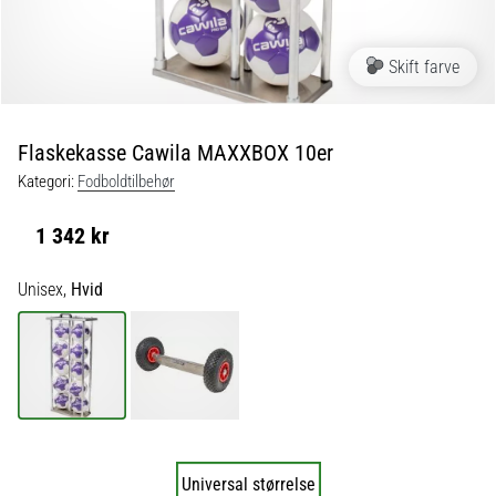
fodboldstøvler
–
kontrol
Skift farve
og
touch
|
Flaskekasse Cawila MAXXBOX 10er
11teamsports
Kategori:
Fodboldtilbehør
1. 7. 2025
1 342 kr
•
1 min. Læsning
Unisex,
Hvid
Play
for
More
Victories
Gør
dig
klar
Universal størrelse