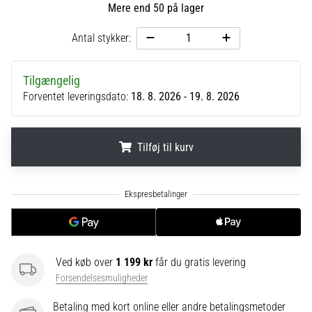
til
Mere end 50 på lager
kvindernes
EM
Antal stykker:
2025
med
officielle
Tilgængelig
trøjer
Forventet leveringsdato:
18. 8. 2026 - 19. 8. 2026
og
støvler
fra
Tilføj til kurv
Nike,
adidas
.
.
.
og
PUMA.
Vær
en
del
Ved køb over
1 199 kr
får du gratis levering
af
hver
Forsendelsesmuligheder
kamp,
Betaling med kort online eller andre betalingsmetoder
…