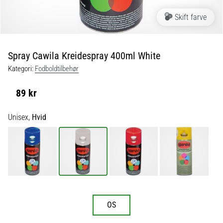
fodboldstøvler
Skift farve
–
kontrol
og
touch
Spray Cawila Kreidespray 400ml White
|
Kategori:
Fodboldtilbehør
11teamsports
89 kr
1. 7. 2025
•
Unisex,
Hvid
1 min. Læsning
Play
for
More
Victories
Gør
dig
OS
klar