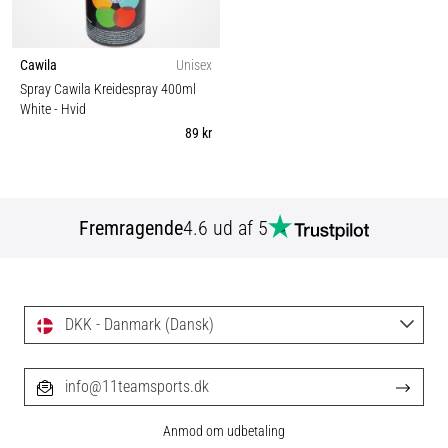
Cawila
Unisex
Spray Cawila Kreidespray 400ml
White
- Hvid
89 kr
Fremragende
4.6 ud af 5
DKK - Danmark (Dansk)
info@11teamsports.dk
Anmod om udbetaling