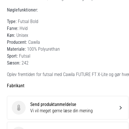
Nøglefunktioner:
Type:
Futsal Bold
Farve:
Hvid
Køn:
Unisex
Producent:
Cawila
Materiale:
100% Polyurethan
Sport:
Futsal
Sæson:
242
Oplev fremtiden for futsal med Cawila FUTURE FT X-Lite og gør hv
Fabrikant
Send produktanmeldelse
Send produktanmeldelse
Vi vil meget gerne læse din mening