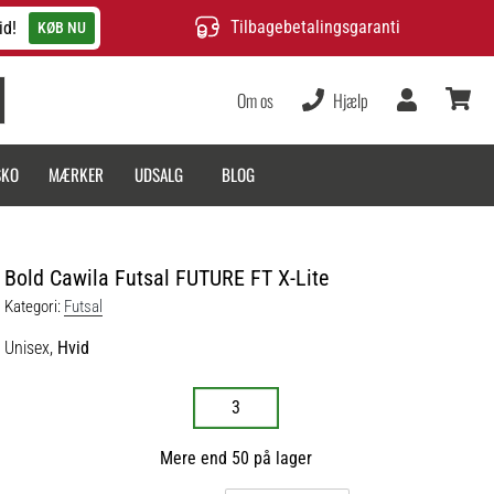
Tilbagebetalingsgaranti
id!
KØB NU
Om os
Hjælp
Bruger
kurv
SKO
MÆRKER
UDSALG
BLOG
Bold Cawila Futsal FUTURE FT X-Lite
Kategori:
Futsal
Unisex,
Hvid
3
Mere end 50 på lager