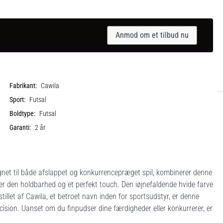
Anmod om et tilbud nu
Fabrikant:
Cawila
Sport:
Futsal
Boldtype:
Futsal
Garanti:
2 år
ignet til både afslappet og konkurrencepræget spil, kombinerer denne
rer den holdbarhed og et perfekt touch. Den iøjnefaldende hvide farve
illet af Cawila, et betroet navn inden for sportsudstyr, er denne
ision. Uanset om du finpudser dine færdigheder eller konkurrerer, er