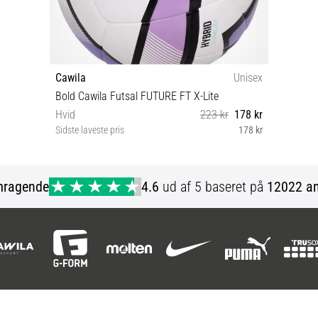
Cawila
Unisex
Bold Cawila Futsal FUTURE FT X-Lite
Hvid
223 kr
178 kr
Sidste laveste pris
178 kr
3
mragende
4.6
ud af 5 baseret på
12022 an