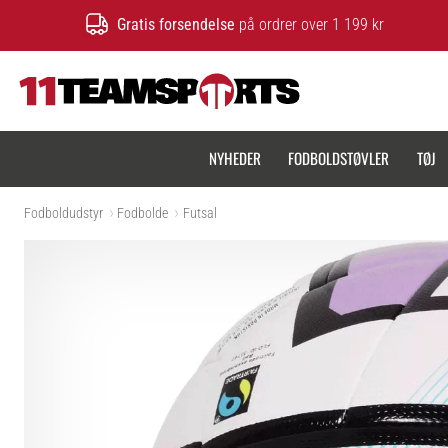
Gratis forsendelse
på ordrer over 1 199 kr
11teamsports.dk
NYHEDER
FODBOLDSTØVLER
TØJ
Fodboldudstyr
Fodbolde
Futsal