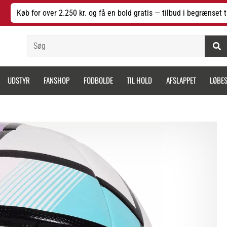
Køb for over 2.250 kr. og få en bold gratis — tilbud i begrænset t
Søg
UDSTYR
FANSHOP
FODBOLDE
TIL HOLD
AFSLAPPET
LØBE