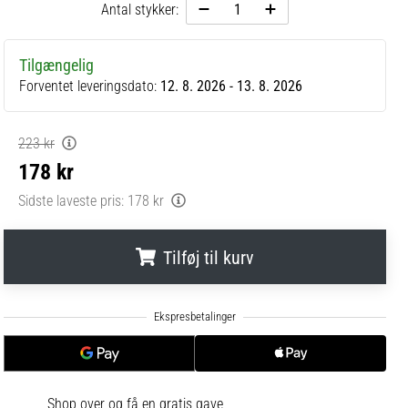
Antal stykker:
Tilgængelig
Forventet leveringsdato:
12. 8. 2026 - 13. 8. 2026
223 kr
178 kr
Sidste laveste pris:
178 kr
Tilføj til kurv
.
.
.
Shop over
og få en gratis gave