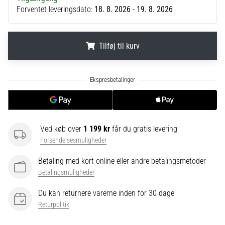
til
Forventet leveringsdato:
18. 8. 2026 - 19. 8. 2026
kvindernes
EM
2025
med
Tilføj til kurv
officielle
trøjer
.
.
.
og
støvler
fra
Nike,
adidas
Ved køb over
1 199 kr
får du gratis levering
og
Forsendelsesmuligheder
PUMA.
Vær
Betaling med kort online eller andre betalingsmetoder
en
Betalingsmuligheder
del
af
Du kan returnere varerne inden for 30 dage
hver
Returpolitik
kamp,
…