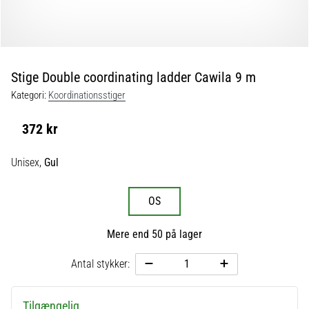
fodboldstøvler
–
kontrol
og
touch
Stige Double coordinating ladder Cawila 9 m
|
Kategori:
Koordinationsstiger
11teamsports
372 kr
1. 7. 2025
•
Unisex,
Gul
1 min. Læsning
Play
OS
for
More
Mere end 50 på lager
Victories
Antal stykker:
Gør
dig
klar
Tilgængelig