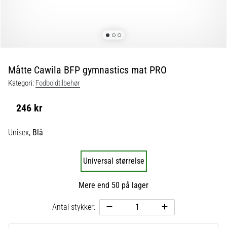
fodboldstøvler
–
kontrol
og
touch
|
Måtte Cawila BFP gymnastics mat PRO
11teamsports
Kategori:
Fodboldtilbehør
1. 7. 2025
246 kr
•
1 min. Læsning
Unisex,
Blå
Play
for
Universal størrelse
More
Victories
Mere end 50 på lager
Gør
dig
Antal stykker:
klar