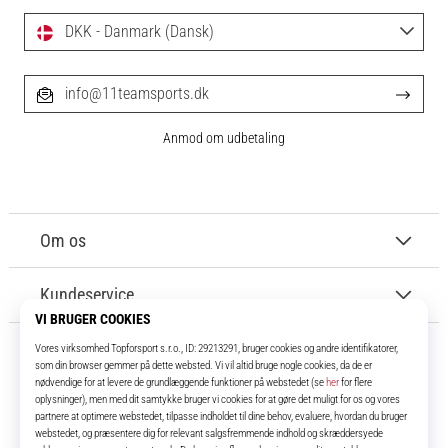
DKK - Danmark (Dansk)
info@11teamsports.dk
Anmod om udbetaling
Om os
Kundeservice
11teamsports.dk
I over 16 år har vi været dine holdkammerater og bringer dig de bedste og
nyeste fodboldprodukter.