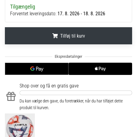
til
Tilgængelig
kvindernes
Forventet leveringsdato:
17. 8. 2026 - 18. 8. 2026
EM
2025
med
officielle
Tilføj til kurv
trøjer
og
.
.
.
støvler
fra
Nike,
adidas
og
Shop over
og få en gratis gave
PUMA.
Vær
Du kan vælge den gave, du foretrækker, når du har tilføjet dette
en
produkt til kurven.
del
af
hver
kamp,
…