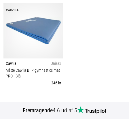
Cawila
Unisex
Måtte Cawila BFP gymnastics mat
PRO
- Blå
246 kr
Fremragende
4.6 ud af 5