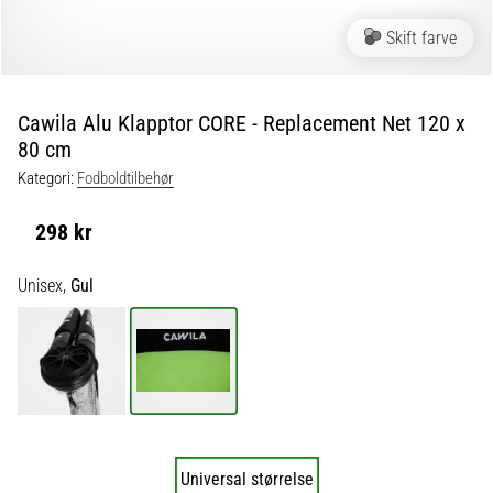
fodboldstøvler
Skift farve
–
kontrol
og
touch
Cawila Alu Klapptor CORE - Replacement Net 120 x
|
80 cm
11teamsports
Kategori:
Fodboldtilbehør
1. 7. 2025
298 kr
•
1 min. Læsning
Unisex,
Gul
Play
for
More
Victories
Gør
dig
klar
Universal størrelse