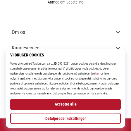
Anmod om udbetaling
Om os
Kundeservice
11teamsports.dk
I over 16 år har vi været dine holdkammerater og bringer dig de bedste og
nyeste fodboldprodukter.
Instagram
© 2010 – 2026
11teamsports.dk