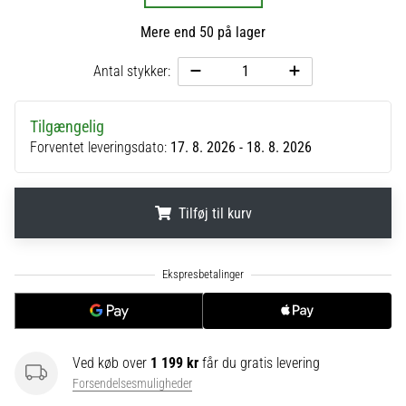
til
kvindernes
Mere end 50 på lager
EM
2025
Antal stykker:
med
officielle
trøjer
Tilgængelig
og
Forventet leveringsdato:
17. 8. 2026 - 18. 8. 2026
støvler
fra
Nike,
Tilføj til kurv
adidas
og
PUMA.
.
.
.
Vær
en
del
af
hver
Ved køb over
1 199 kr
får du gratis levering
kamp,
Forsendelsesmuligheder
…