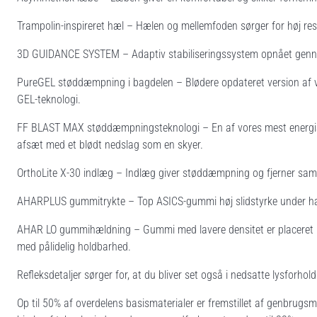
Trampolin-inspireret hæl – Hælen og mellemfoden sørger for høj res
3D GUIDANCE SYSTEM – Adaptiv stabiliseringssystem opnået genne
PureGEL støddæmpning i bagdelen – Blødere opdateret version af vo
GEL-teknologi.
FF BLAST MAX støddæmpningsteknologi – En af vores mest energisk
afsæt med et blødt nedslag som en skyer.
OrthoLite X-30 indlæg – Indlæg giver støddæmpning og fjerner samti
AHARPLUS gummitrykte – Top ASICS-gummi høj slidstyrke under hæ
AHAR LO gummihældning – Gummi med lavere densitet er placeret i 
med pålidelig holdbarhed.
Refleksdetaljer sørger for, at du bliver set også i nedsatte lysforhold
Op til 50% af overdelens basismaterialer er fremstillet af genbrugsm