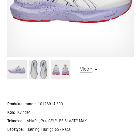
Vis alt
Produktnummer:
1012B914-500
Køn:
Kvinder
Teknologi:
AHAR+, PureGEL™, FF BLAST™ MAX
Løbstype:
Træning, Hurtigt løb / Race