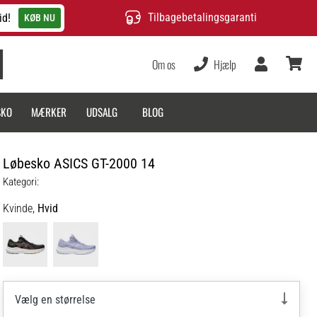
Tilbagebetalingsgaranti
id!
KØB NU
Om os
Hjælp
Bruger
kurv
SKO
MÆRKER
UDSALG
BLOG
Løbesko ASICS GT-2000 14
Kategori:
Kvinde,
Hvid
Vælg en størrelse