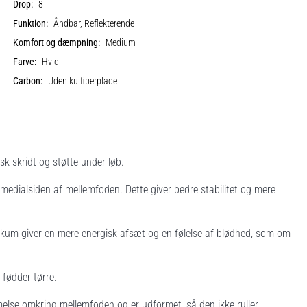
Drop:
8
Funktion:
Åndbar, Reflekterende
Komfort og dæmpning:
Medium
Farve:
Hvid
Carbon:
Uden kulfiberplade
sk skridt og støtte under løb.
å medialsiden af mellemfoden. Dette giver bedre stabilitet og mere
m giver en mere energisk afsæt og en følelse af blødhed, som om
 fødder tørre.
lse omkring mellemfoden og er udformet, så den ikke ruller.