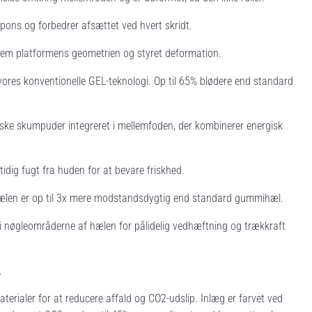
pons og forbedrer afsættet ved hvert skridt.
m platformens geometrien og styret deformation.
res konventionelle GEL-teknologi. Op til 65% blødere end standard
e skumpuder integreret i mellemfoden, der kombinerer energisk
dig fugt fra huden for at bevare friskhed.
len er op til 3x mere modstandsdygtig end standard gummihæl.
nøgleområderne af hælen for pålidelig vedhæftning og trækkraft
.
aterialer for at reducere affald og CO2-udslip. Inlæg er farvet ved