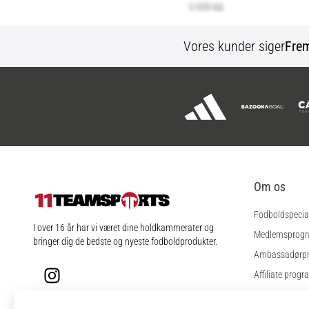
Vores kunder siger
Fre
Om os
Fodboldspecial
11teamsports.dk
I over 16 år har vi været dine holdkammerater og
Medlemsprog
bringer dig de bedste og nyeste fodboldprodukter.
Ambassadørp
Instagram
Affiliate progr
Jobs