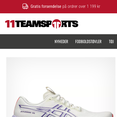
Gratis forsendelse
på ordrer over 1 199 kr
11teamsports.dk
NYHEDER
FODBOLDSTØVLER
TØJ