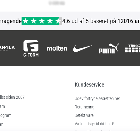
mragende
4.6
ud af 5 baseret på
12016 an
Kundeservice
ist siden 2007
Udøv fortrydelsesretten her
ram
Returnering
rogram
Defekt vare
Vælg udstyr til dit hold!
am
Forsendelse og betaling