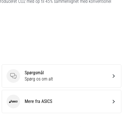
g produceret CO2 med op til 45% sammenlignet med konventionel
Spørgsmål
Spørgsmål
Spørg os om alt
Mere fra ASICS
ASICS