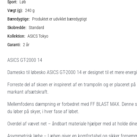
Sport:
Løb
Vægt (g):
240 g
Bæredygtige:
Produktet er udviklet bæredygtigt
Skobredde:
Standard
Kollektion:
ASICS Tokyo
Garanti:
2 år
ASICS GT-2000 14
Damesko til løbesko ASICS GT-2000 14 er designet til et mere energi
Forreste del af skoen er inspireret af en trampolin og er placeret p
markant afsætskraft.
Mellemfodens dæmpning er forbedret med FF BLAST MAX. Denne sku
du løber på skyer, i hver fase af løbet.
Overdel af vævet net – åndbart materiale hjælper med at holde dine
Asymmetrisk læbe – Læben giver en komfortabel og sikker fornemme