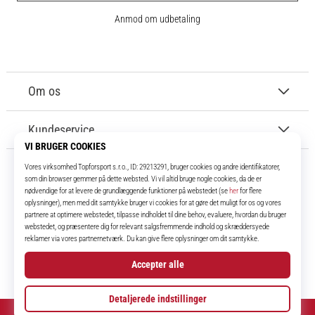
Anmod om udbetaling
Om os
Kundeservice
11teamsports.dk
I over 16 år har vi været dine holdkammerater og bringer dig de bedste og
nyeste fodboldprodukter.
Instagram