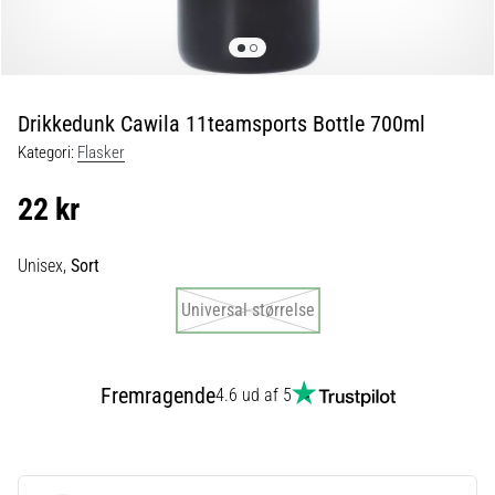
fodboldstøvler
–
kontrol
og
touch
Drikkedunk Cawila 11teamsports Bottle 700ml
|
Kategori:
Flasker
11teamsports
22 kr
1. 7. 2025
•
Unisex,
Sort
1 min. Læsning
Play
Universal størrelse
for
More
Victories
Fremragende
4.6 ud af 5
Gør
dig
klar