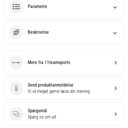
til
Parametre
kvindernes
EM
2025
med
officielle
Beskrivelse
trøjer
og
støvler
fra
Mere fra 11teamsports
Nike,
11teamsports
adidas
og
PUMA.
Send produktanmeldelse
Vær
Send produktanmeldelse
Vi vil meget gerne læse din mening
en
del
af
Spørgsmål
hver
Spørgsmål
Spørg os om alt
kamp,
…