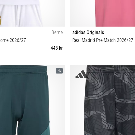
Børne
adidas Originals
Home 2026/27
Real Madrid Pre-Match 2026/27
448 kr
 9M (69-74 cm) 12M (75-80 cm) 18M
XS (123-128 cm) S (135-140 cm) M 
Ny
(81-86 cm)
(159-164 cm) XL (165-17