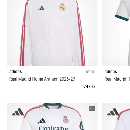
adidas
Børne
adidas
Real Madrid Home Anthem 2026/27
Real Madrid 
747 kr
XS (123-128 cm) S (135-140 cm) M (147-152 cm) L
Ny
(159-164 cm) XL (165-176 cm)