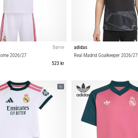
Børne
adidas
Home 2026/27
Real Madrid Goalkeeper 2026/27
523 kr
 4T (99-104 cm) 5T (105-110 cm) XXS
XS (123-128 cm) S (135-140 cm) M 
Ny
(111-116 cm)
(159-164 cm) XL (165-17