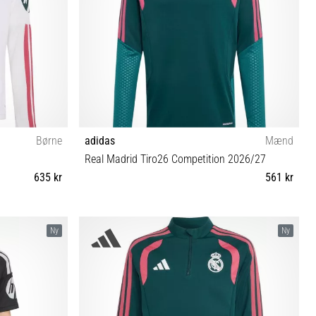
Børne
adidas
Mænd
Real Madrid Tiro26 Competition 2026/27
635 kr
561 kr
159-164 cm) XL
L XL XXL 3XL
Ny
Ny