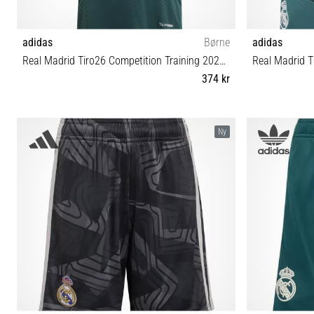
adidas
Børne
adidas
Real Madrid Tiro26 Competition Training 2026/27
Real Madrid T
374 kr
XS (123-128 cm) S (135-140 cm)
Ny