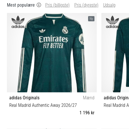
Mest populære
Pris (billigste)
Pris (dyreste)
Udsalg
Ny
adidas Originals
Mænd
adidas Origin
Real Madrid Authentic Away 2026/27
Real Madrid 
1 196 kr