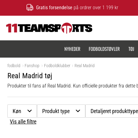
Gratis forsendelse
på ordrer over 1 199 kr
11teamsports.dk
NYHEDER
FODBOLDSTØVLER
TØJ
fodbold
Fanshop
Fodboldklubber
Real Madrid
Real Madrid tøj
Produkter til fans af Real Madrid. Kun officielle produkter fra dett
Køn
Produkt type
Detaljeret produkttyp
Vis alle filtre