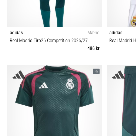
adidas
Mænd
adidas
Real Madrid Tiro26 Competition 2026/27
Real Madrid 
486 kr
S L XL
6M (63-68 cm)
Ny