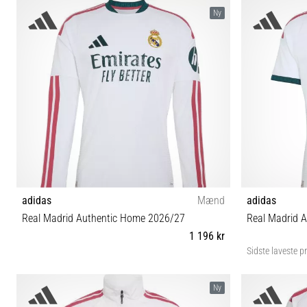
L XL 3XL
Ny
adidas
Mænd
adidas
Real Madrid Authentic Home 2026/27
Real Madrid 
1 196 kr
Sidste laveste pr
S M L XL XXL
Ny