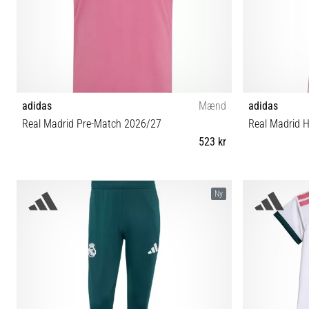
adidas
Mænd
adidas
Real Madrid Pre-Match 2026/27
Real Madrid 
523 kr
M L XL XXL 3XL
3T (93-98 cm)
Ny