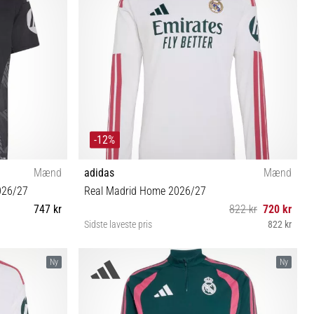
-12%
Mænd
adidas
Mænd
026/27
Real Madrid Home 2026/27
747 kr
822 kr
720 kr
Sidste laveste pris
822 kr
S M L XL XXL 3XL
Ny
Ny