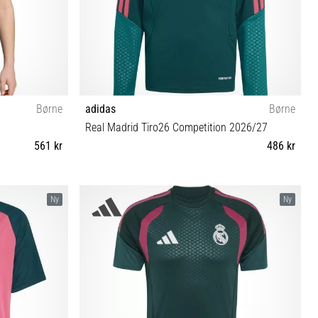
Børne
adidas
Børne
Real Madrid Tiro26 Competition 2026/27
561 kr
486 kr
(147-152 cm) L
XS (123-128 cm) S (135-140 cm)
Ny
Ny
6 cm)