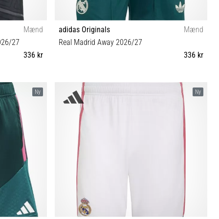
Mænd
adidas Originals
Mænd
026/27
Real Madrid Away 2026/27
336 kr
336 kr
S M L XL XXL 3XL
Ny
Ny