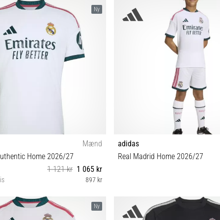
XS (123-128 cm)
XXS XS S M L XL XXL
Ny
Mænd
adidas
Authentic Home 2026/27
Real Madrid Home 2026/27
1 121 kr
1 065 kr
is
897 kr
S M L XL XXL 3XL
XS (123-128 cm)
Ny