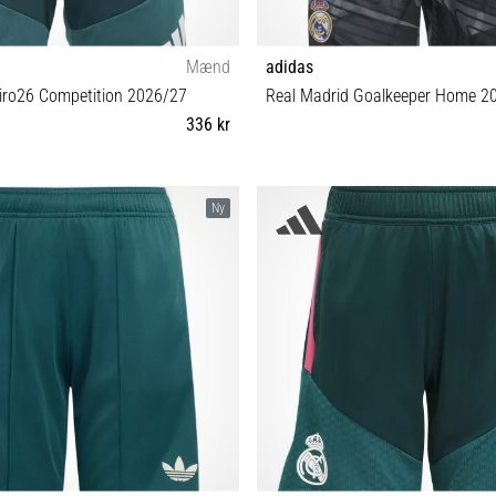
Mænd
adidas
iro26 Competition 2026/27
Real Madrid Goalkeeper Home 2
336 kr
M
M L
Ny