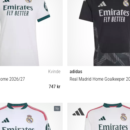
Kvinde
adidas
Home 2026/27
Real Madrid Home Goalkeeper 2
747 kr
XS S M L
S M L XL XXL
Ny