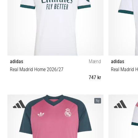
adidas
Mænd
adidas
Real Madrid Home 2026/27
Real Madrid 
747 kr
XS L XL XXL 3XL
XS (123-128 c
Ny
(159