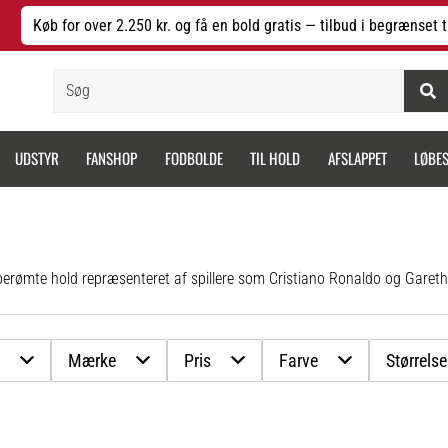
Køb for over 2.250 kr. og få en bold gratis — tilbud i begrænset t
Søg
UDSTYR
FANSHOP
FODBOLDE
TIL HOLD
AFSLAPPET
LØBE
e berømte hold repræsenteret af spillere som Cristiano Ronaldo og Gareth
e
Mærke
Pris
Farve
Størrelse