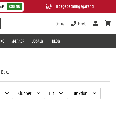
Tilbagebetalingsgaranti
id!
KØB NU
Om os
Hjælp
Bruger
kurv
SKO
MÆRKER
UDSALG
BLOG
 Bale.
Klubber
Fit
Funktion