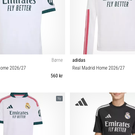
Børne
adidas
Home 2026/27
Real Madrid Home 2026/27
560 kr
m) S (135-140 cm) M (147-152 cm) L
XS (123-128 cm) S (135-140 cm) L (
Ny
-164 cm) XL (165-176 cm)
(165-176 cm)