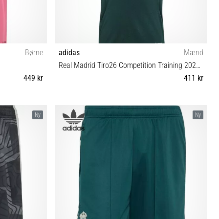
Børne
adidas
Mænd
Real Madrid Tiro26 Competition Training 2026/27
449 kr
411 kr
(147-152 cm) L
XL XXL
Ny
Ny
6 cm)