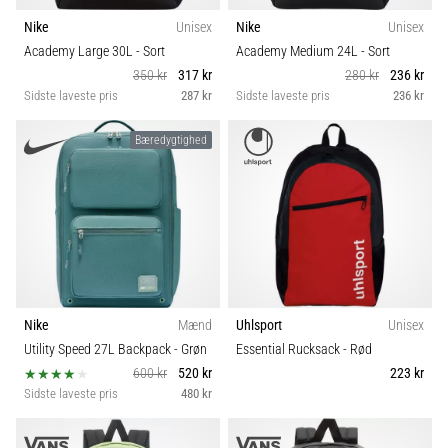
Nike
Unisex
Nike
Unisex
Academy Large 30L
- Sort
Academy Medium 24L
- Sort
350 kr
317 kr
280 kr
236 kr
Sidste laveste pris
287 kr
Sidste laveste pris
236 kr
Bæredygtighed
Nike
Mænd
Uhlsport
Unisex
Utility Speed 27L Backpack
- Grøn
Essential Rucksack
- Rød
600 kr
520 kr
223 kr
Sidste laveste pris
480 kr