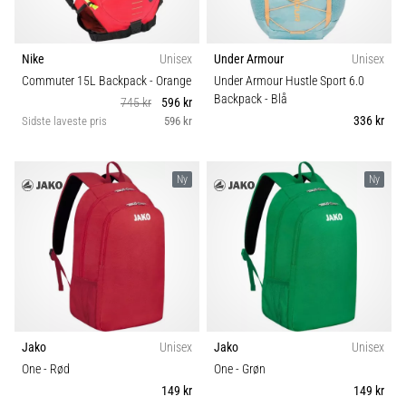
Nike
Unisex
Under Armour
Unisex
Commuter 15L Backpack
- Orange
Under Armour Hustle Sport 6.0
Backpack
- Blå
745 kr
596 kr
336 kr
Sidste laveste pris
596 kr
Ny
Ny
Jako
Unisex
Jako
Unisex
One
- Rød
One
- Grøn
149 kr
149 kr