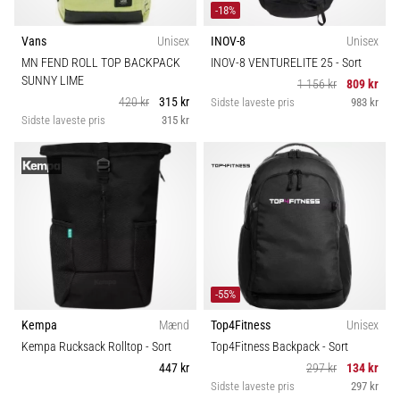
-18%
Vans
Unisex
INOV-8
Unisex
MN FEND ROLL TOP BACKPACK
INOV-8 VENTURELITE 25
- Sort
SUNNY LIME
1 156 kr
809 kr
420 kr
315 kr
Sidste laveste pris
983 kr
Sidste laveste pris
315 kr
-55%
Kempa
Mænd
Top4Fitness
Unisex
Kempa Rucksack Rolltop
- Sort
Top4Fitness Backpack
- Sort
447 kr
297 kr
134 kr
Sidste laveste pris
297 kr