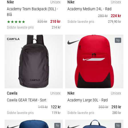
til
Nike
Unisex
Nike
Unisex
Bæredygtige
kvindernes
Academy Team Backpack (30L)
-
Academy Medium 24L
- Rød
EM
Blå
280 kr
224 kr
2025
320 kr
210 kr
Sidste laveste pris
279,90 kr
Teknologi
med
Sidste laveste pris
214 kr
officielle
trøjer
Trail
Ny
og
støvler
fra
Nike,
adidas
og
PUMA.
Vær
Cawila
Unisex
Nike
Unisex
en
Cawila GEAR TEAM
- Sort
Academy Large 30L
- Rød
del
149 kr
122 kr
350 kr
293 kr
af
Sidste laveste pris
119 kr
Sidste laveste pris
280 kr
hver
kamp,
Ny
Ny
…