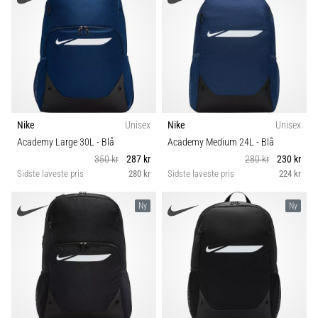
Vis
alle
artikler
Nike
Unisex
Nike
Unisex
Academy Large 30L
- Blå
Academy Medium 24L
- Blå
350 kr
287 kr
280 kr
230 kr
Sidste laveste pris
280 kr
Sidste laveste pris
224 kr
Ny
Ny