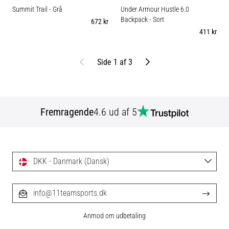
Summit Trail
- Grå
Under Armour Hustle 6.0
Backpack
- Sort
672 kr
411 kr
Tidligere
Næste
Side 1 af 3
Fremragende
4.6 ud af 5
DKK - Danmark (Dansk)
info@11teamsports.dk
Anmod om udbetaling