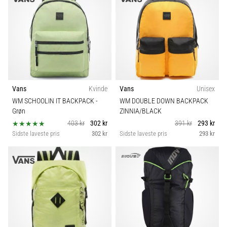
Vans
Kvinde
Vans
Unisex
WM SCHOOLIN IT BACKPACK
-
WM DOUBLE DOWN BACKPACK
Grøn
ZINNIA/BLACK
403 kr
302 kr
391 kr
293 kr
Sidste laveste pris
302 kr
Sidste laveste pris
293 kr