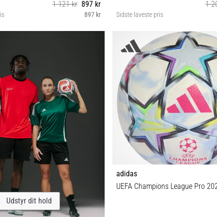
1 121 kr
897 kr
1 2
is
897 kr
Sidste laveste pris
5
5
adidas
UEFA Champions League Pro 20
Udstyr dit hold