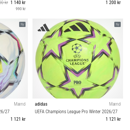
00 kr
1 140 kr
1 200 kr
990 kr
5
Ny
Ny
Mænd
adidas
Mænd
26/27
UEFA Champions League Pro Winter 2026/27
1 121 kr
1 121 kr