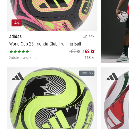
-4%
adidas
Unisex
World Cup 26 Trionda Club Training Ball
187 kr
162 kr
Sidste laveste pris
168 kr
3 4 5
Eksklusiv