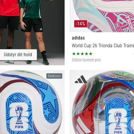
-14%
adidas
World Cup 26 Trionda Club Traini
Udstyr dit hold
Sidste laveste pris
3 4 5
Eksklusiv