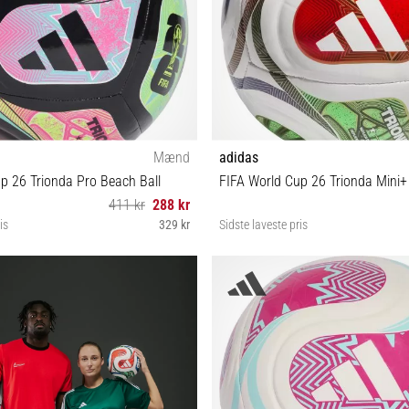
Mænd
adidas
p 26 Trionda Pro Beach Ball
FIFA World Cup 26 Trionda Mini+ 
411 kr
288 kr
is
329 kr
Sidste laveste pris
5
1½