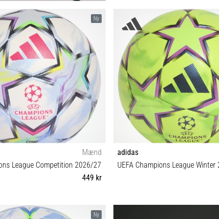
5
Ny
Mænd
adidas
ns League Competition 2026/27
UEFA Champions League Winter
449 kr
4 5
5
Ny