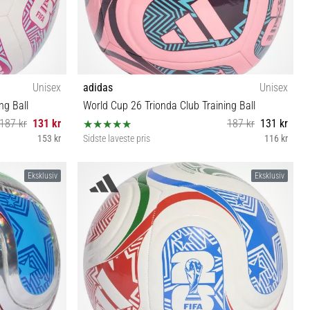
Unisex
adidas
Unisex
ng Ball
World Cup 26 Trionda Club Training Ball
187 kr
131 kr
187 kr
131 kr
153 kr
Sidste laveste pris
116 kr
3 4 5
Eksklusiv
Eksklusiv