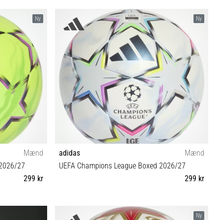
5
Ny
Ny
Mænd
adidas
Mænd
 2026/27
UEFA Champions League Boxed 2026/27
299 kr
299 kr
4 5
Ny