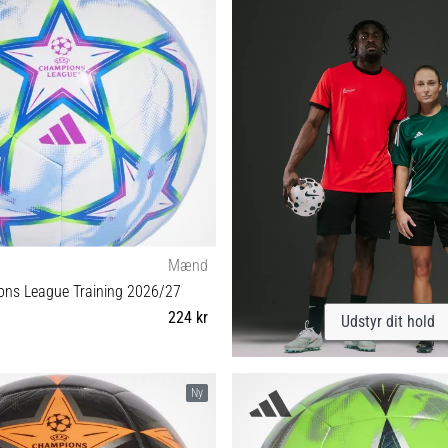
Mænd
ns League Training 2026/27
224 kr
Udstyr dit hold
3 4 5
Ny