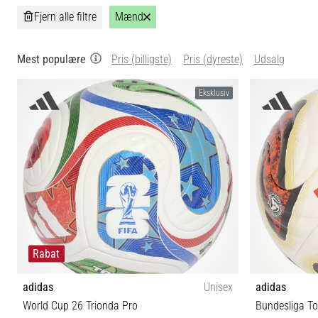
Fjern alle filtre
Mænd
Mest populære
Pris (billigste)
Pris (dyreste)
Udsalg
Eksklusiv
Rabat
adidas
Unisex
adidas
World Cup 26 Trionda Pro
Bundesliga To