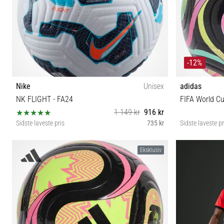
-12%
Nike
Unisex
adidas
NK FLIGHT - FA24
FIFA World Cu
1 149 kr
916 kr
Sidste laveste pris
735 kr
Sidste laveste pr
5
Eksklusiv