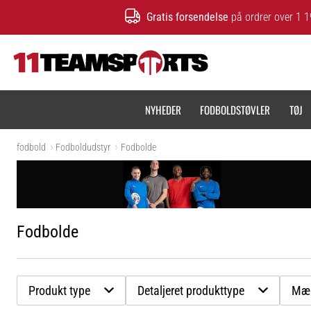
Gratis forsendelse
på ordrer over 1 1
11teamsports.dk
NYHEDER
FODBOLDSTØVLER
TØJ
fodbold
Fodboldudstyr
Fodbolde
Fodbolde
Produkt type
Detaljeret produkttype
Mæ