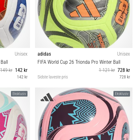
Unisex
adidas
Unisex
Ball
FIFA World Cup 26 Trionda Pro Winter Ball
149 kr
142 kr
1 121 kr
728 kr
142 kr
Sidste laveste pris
728 kr
5
Eksklusiv
Eksklusiv