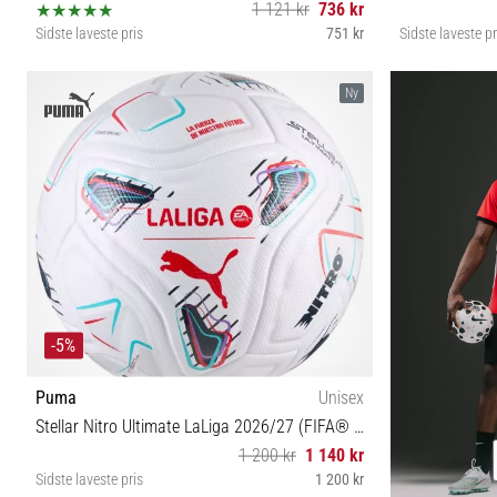
1 121 kr
736 kr
Sidste laveste pris
751 kr
Sidste laveste pr
5
Ny
-5%
Puma
Unisex
Stellar Nitro Ultimate LaLiga 2026/27 (FIFA® Quality Pro)
1 200 kr
1 140 kr
Sidste laveste pris
1 200 kr