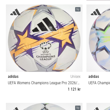
5
Ny
adidas
Unisex
adidas
UEFA Womens Champions League Pro 2026/27
UEFA Champio
1 121 kr
5
Ny