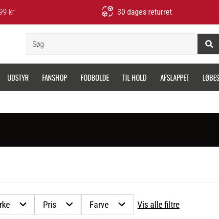
99 kr
30 dages returret
Søg
UDSTYR
FANSHOP
FODBOLDE
TIL HOLD
AFSLAPPET
LØBE
rke
Pris
Farve
Vis alle filtre