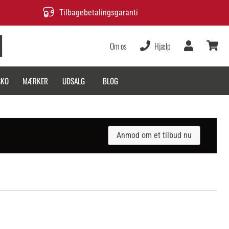
Tilbagebetalingsgaranti
Om os
Hjælp
Bruger
kurv
SKO
MÆRKER
UDSALG
BLOG
Anmod om et tilbud nu