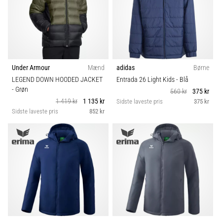
Størrelse
fodboldstøvler
–
kontrol
Teamsales
og
touch
Kollektion
|
Under Armour
Mænd
adidas
Børne
11teamsports
LEGEND DOWN HOODED JACKET
Entrada 26 Light Kids
- Blå
Fit
- Grøn
560 kr
375 kr
1. 7. 2025
1 419 kr
1 135 kr
Sidste laveste pris
375 kr
Sidste laveste pris
852 kr
•
Funktion
1 min. Læsning
Play
Sæson
for
More
Victories
Sport
Gør
dig
Bæredygtige
klar