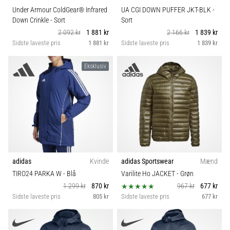
Under Armour ColdGear® Infrared
UA CGI DOWN PUFFER JKT-BLK
-
Down Crinkle
- Sort
Sort
2 092 kr
1 881 kr
2 166 kr
1 839 kr
Sidste laveste pris
1 881 kr
Sidste laveste pris
1 839 kr
Eksklusiv
adidas
Kvinde
adidas Sportswear
Mænd
TIRO24 PARKA W
- Blå
Varilite Ho JACKET
- Grøn
1 299 kr
870 kr
967 kr
677 kr
Sidste laveste pris
805 kr
Sidste laveste pris
677 kr