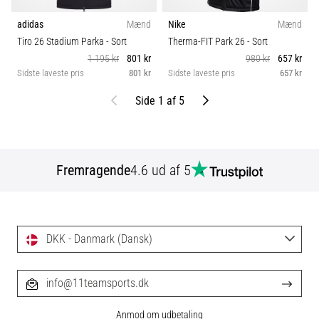
adidas
Mænd
Nike
Mænd
Tiro 26 Stadium Parka
- Sort
Therma-FIT Park 26
- Sort
1 195 kr
801 kr
980 kr
657 kr
Sidste laveste pris
801 kr
Sidste laveste pris
657 kr
Tidligere
Næste
Side 1 af 5
Fremragende
4.6 ud af 5
DKK - Danmark (Dansk)
info@11teamsports.dk
Anmod om udbetaling