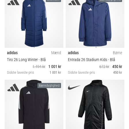
adidas
Mænd
adidas
Børne
Tiro 26 Long Winter
- Blå
Entrada 26 Stadium Kids
- Blå
1 494 kr
1 001 kr
672 kr
450 kr
Sidste laveste pris
1 001 kr
Sidste laveste pris
450 kr
Bæredygtighed