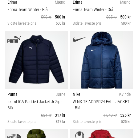
til
Erima
Mænd
Erima
Mænd
Teknologi
kvindernes
Erima Team Winter
- Blå
Erima Team Winter
- Grå
EM
595 kr
500 kr
595 kr
500 kr
2025
Sidste laveste pris
500 kr
Sidste laveste pris
500 kr
med
officielle
trøjer
og
støvler
fra
Nike,
adidas
og
PUMA.
Puma
Børne
Nike
Kvinde
Vær
teamLIGA Padded Jacket Jr Zip
-
W NK TF ACDPR24 FALL JACKET
en
Blå
- Blå
del
634 kr
317 kr
1 049 kr
525 kr
af
Sidste laveste pris
317 kr
Sidste laveste pris
525 kr
hver
kamp,
…