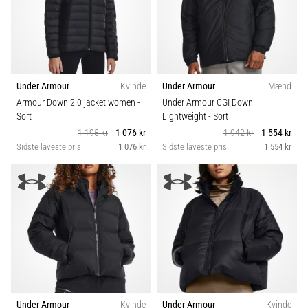
Under Armour
Kvinde
Under Armour
Mænd
Armour Down 2.0 jacket women
-
Under Armour CGI Down
Sort
Lightweight
- Sort
1 195 kr
1 076 kr
1 942 kr
1 554 kr
Sidste laveste pris
1 076 kr
Sidste laveste pris
1 554 kr
Under Armour
Kvinde
Under Armour
Kvinde