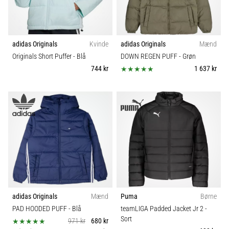
adidas Originals
Kvinde
adidas Originals
Mænd
Originals Short Puffer
- Blå
DOWN REGEN PUFF
- Grøn
744 kr
1 637 kr
adidas Originals
Mænd
Puma
Børne
PAD HOODED PUFF
- Blå
teamLIGA Padded Jacket Jr 2
-
Sort
971 kr
680 kr