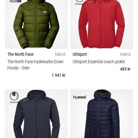
Vis
alle
artikler
The North Face
Mænd
Uhlsport
Mænd
The North Face Hydrenalite Down
Uhlsport Essential coach jacket
Hoody
- Grøn
483 kr
1 941 kr