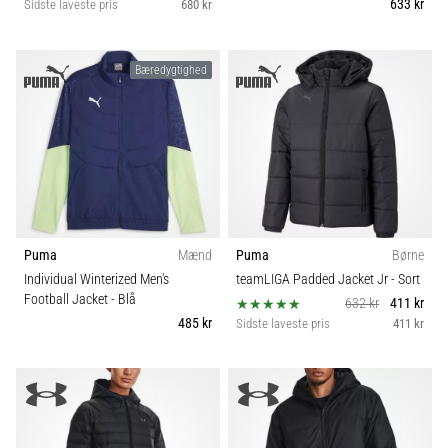
633 kr
Sidste laveste pris
680 kr
Bæredygtighed
Puma
Mænd
Puma
Børne
Individual Winterized Men's
teamLIGA Padded Jacket Jr
- Sort
Football Jacket
- Blå
632 kr
411 kr
485 kr
Sidste laveste pris
411 kr