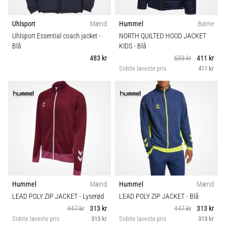
Uhlsport
Mænd
Hummel
Børne
Uhlsport Essential coach jacket
-
NORTH QUILTED HOOD JACKET
Blå
KIDS
- Blå
483 kr
633 kr
411 kr
Sidste laveste pris
411 kr
Hummel
Mænd
Hummel
Mænd
LEAD POLY ZIP JACKET
- Lyserød
LEAD POLY ZIP JACKET
- Blå
447 kr
313 kr
447 kr
313 kr
Sidste laveste pris
313 kr
Sidste laveste pris
313 kr