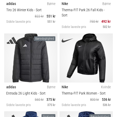
adidas
Børne
Nike
Børne
Tiro 26 Winter Kids
- Sort
Therma-FIT Park 26 Fall Kids
-
Sort
822 kr
551 kr
750 kr
492 kr
Sidste laveste pris
551 kr
Sidste laveste pris
502 kr
Bæredygtighed
adidas
Børne
Nike
Kvinde
Entrada 26 Light Kids
- Sort
Therma-FIT Park Women
- Sort
560 kr
375 kr
800 kr
536 kr
Sidste laveste pris
375 kr
Sidste laveste pris
536 kr
Eksklusiv
Bæredygtighed